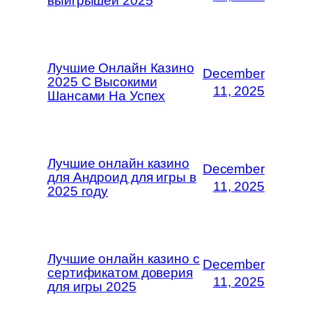
выигрышей 2025
Лучшие Онлайн Казино
December
2025 С Высокими
11, 2025
Шансами На Успех
Лучшие онлайн казино
December
для Андроид для игры в
11, 2025
2025 году
Лучшие онлайн казино с
December
сертификатом доверия
11, 2025
для игры 2025