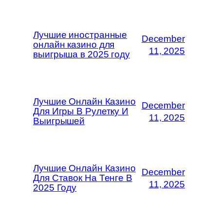
Лучшие иностранные
December
онлайн казино для
11, 2025
выигрыша в 2025 году
Лучшие Онлайн Казино
December
Для Игры В Рулетку И
11, 2025
Выигрышей
Лучшие Онлайн Казино
December
Для Ставок На Тенге В
11, 2025
2025 Году