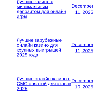
Лучшие казино с
December
минимальным
депозитом для онлайн
11, 2025
игры
Лучшие зарубежные
December
онлайн казино для
крупных выигрышей
11, 2025
2025 года
Лучшие онлайн казино с
December
СМС оплатой для ставок
10, 2025
2025