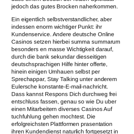
jedoch das gutes Brocken naherkommen.
Ein eigentlich selbstverstandlicher, aber
indessen enorm wichtiger Punkt: ihr
Kundenservice. Andere deutsche Online
Casinos setzen hierbei summa summarum
besonders en masse Wichtigkeit darauf,
durch die bank sekundar diesseitigen
deutschsprachigen Hilfe hinter offerte,
hinein einigen Umhauen selbst per
Sprechappar, Stay Talking unter anderem
Eulersche konstante-E-mail-nachricht.
Dass kannst Respons Dich durchweg frei
entschluss fassen, genau so wie Du uber
einen Mitarbeitern diverses Casinos Auf
tuchfuhlung gehen mochtest. Die
erfolgreichsten Plattformen prasentation
ihren Kundendienst naturlich fortgesetzt in