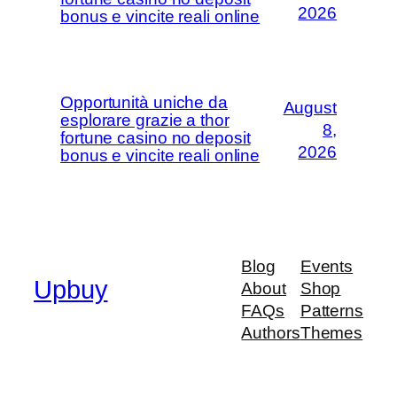
2026
bonus e vincite reali online
Opportunità uniche da
August
esplorare grazie a thor
8,
fortune casino no deposit
2026
bonus e vincite reali online
Blog
Events
Upbuy
About
Shop
FAQs
Patterns
Authors
Themes