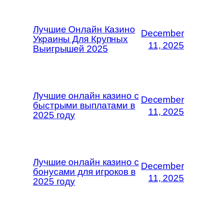
Лучшие Онлайн Казино
December
Украины Для Крупных
11, 2025
Выигрышей 2025
Лучшие онлайн казино с
December
быстрыми выплатами в
11, 2025
2025 году
Лучшие онлайн казино с
December
бонусами для игроков в
11, 2025
2025 году