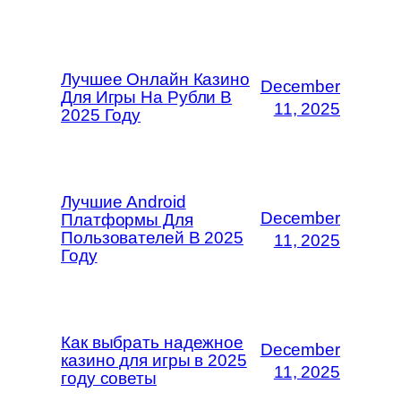
Лучшее Онлайн Казино
December
Для Игры На Рубли В
11, 2025
2025 Году
Лучшие Android
December
Платформы Для
Пользователей В 2025
11, 2025
Году
Как выбрать надежное
December
казино для игры в 2025
11, 2025
году советы