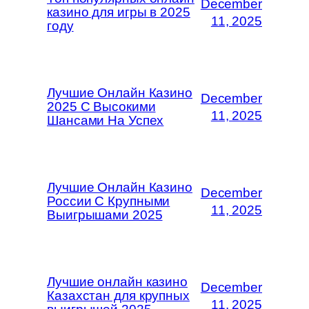
December
казино для игры в 2025
11, 2025
году
Лучшие Онлайн Казино
December
2025 С Высокими
11, 2025
Шансами На Успех
Лучшие Онлайн Казино
December
России С Крупными
11, 2025
Выигрышами 2025
Лучшие онлайн казино
December
Казахстан для крупных
11, 2025