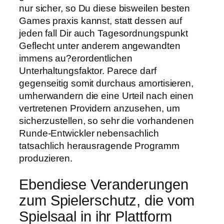
nur sicher, so Du diese bisweilen besten
Games praxis kannst, statt dessen auf
jeden fall Dir auch Tagesordnungspunkt
Geflecht unter anderem angewandten
immens au?erordentlichen
Unterhaltungsfaktor. Parece darf
gegenseitig somit durchaus amortisieren,
umherwandern die eine Urteil nach einen
vertretenen Providern anzusehen, um
sicherzustellen, so sehr die vorhandenen
Runde-Entwickler nebensachlich
tatsachlich herausragende Programm
produzieren.
Ebendiese Veranderungen
zum Spielerschutz, die vom
Spielsaal in ihr Plattform