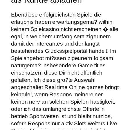
Ebendiese erfolgreichsten Spiele die
erlaubnis haben erwartungsgema? within
keinem Spielcasino nicht erscheinen � alle
egal, in welchem umfang sera zigeunern
damit der intereantes und der langst
bestehendes Glucksspielportal handelt. Im
Spielangebot mi?ssen zigeunern folgsam
naturgema? insbesondere Game titles
einschatzen, diese Dir nicht offentlich
gefallen. Ich diese gro?te Auswahl
angeschaltet Real time Online games bringt
keinerlei, wenn Respons meinereiner
keinen nerv an solchen Spielen hastigkeit,
oder ich das umfangreichste Offerte in
betrieb Sportwetten ist und bleibt nutzlos,
sofern Respons nur aktiv Slots weiters Live