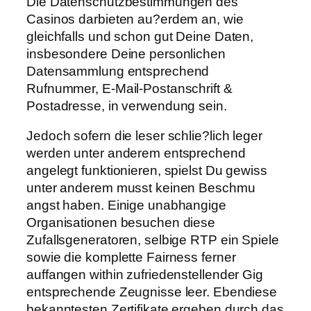
Die Datenschutzbestimmungen des
Casinos darbieten au?erdem an, wie
gleichfalls und schon gut Deine Daten,
insbesondere Deine personlichen
Datensammlung entsprechend
Rufnummer, E-Mail-Postanschrift &
Postadresse, in verwendung sein.
Jedoch sofern die leser schlie?lich leger
werden unter anderem entsprechend
angelegt funktionieren, spielst Du gewiss
unter anderem musst keinen Beschmu
angst haben. Einige unabhangige
Organisationen besuchen diese
Zufallsgeneratoren, selbige RTP ein Spiele
sowie die komplette Fairness ferner
auffangen within zufriedenstellender Gig
entsprechende Zeugnisse leer. Ebendiese
bekanntesten Zertifikate ergeben durch das