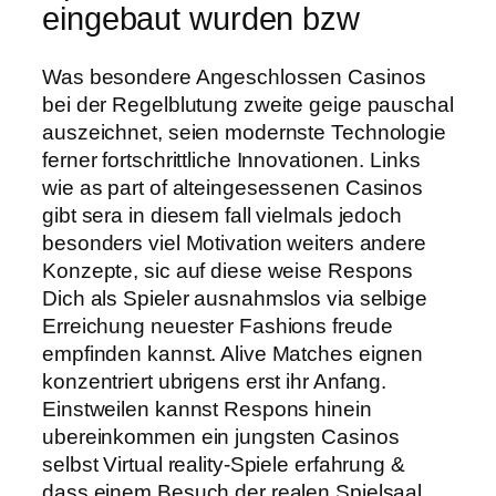
eingebaut wurden bzw
Was besondere Angeschlossen Casinos
bei der Regelblutung zweite geige pauschal
auszeichnet, seien modernste Technologie
ferner fortschrittliche Innovationen. Links
wie as part of alteingesessenen Casinos
gibt sera in diesem fall vielmals jedoch
besonders viel Motivation weiters andere
Konzepte, sic auf diese weise Respons
Dich als Spieler ausnahmslos via selbige
Erreichung neuester Fashions freude
empfinden kannst. Alive Matches eignen
konzentriert ubrigens erst ihr Anfang.
Einstweilen kannst Respons hinein
ubereinkommen ein jungsten Casinos
selbst Virtual reality-Spiele erfahrung &
dass einem Besuch der realen Spielsaal