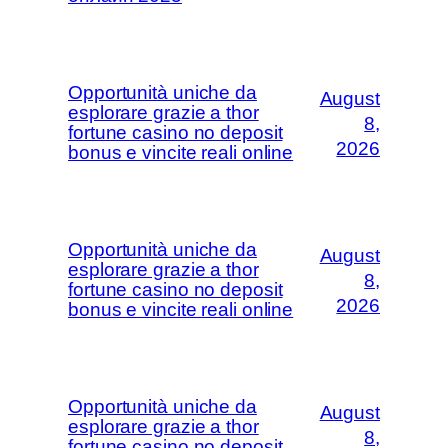
Opportunità uniche da
August
esplorare grazie a thor
8,
fortune casino no deposit
2026
bonus e vincite reali online
Opportunità uniche da
August
esplorare grazie a thor
8,
fortune casino no deposit
2026
bonus e vincite reali online
Opportunità uniche da
August
esplorare grazie a thor
8,
fortune casino no deposit