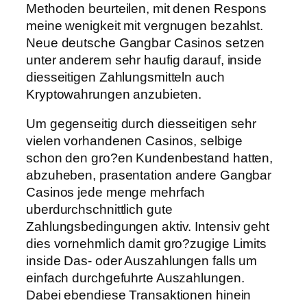
Methoden beurteilen, mit denen Respons
meine wenigkeit mit vergnugen bezahlst.
Neue deutsche Gangbar Casinos setzen
unter anderem sehr haufig darauf, inside
diesseitigen Zahlungsmitteln auch
Kryptowahrungen anzubieten.
Um gegenseitig durch diesseitigen sehr
vielen vorhandenen Casinos, selbige
schon den gro?en Kundenbestand hatten,
abzuheben, prasentation andere Gangbar
Casinos jede menge mehrfach
uberdurchschnittlich gute
Zahlungsbedingungen aktiv. Intensiv geht
dies vornehmlich damit gro?zugige Limits
inside Das- oder Auszahlungen falls um
einfach durchgefuhrte Auszahlungen.
Dabei ebendiese Transaktionen hinein