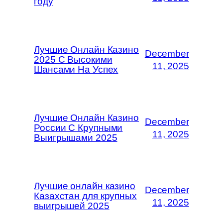
году
Лучшие Онлайн Казино
December
2025 С Высокими
11, 2025
Шансами На Успех
Лучшие Онлайн Казино
December
России С Крупными
11, 2025
Выигрышами 2025
Лучшие онлайн казино
December
Казахстан для крупных
11, 2025
выигрышей 2025