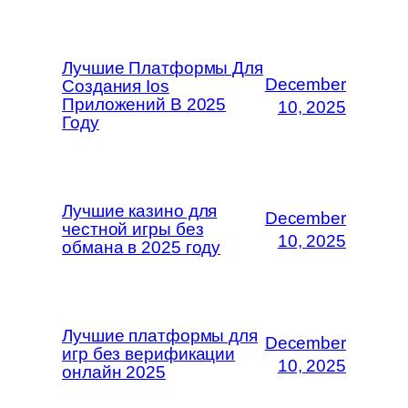
Лучшие Платформы Для
December
Создания Ios
Приложений В 2025
10, 2025
Году
Лучшие казино для
December
честной игры без
10, 2025
обмана в 2025 году
Лучшие платформы для
December
игр без верификации
10, 2025
онлайн 2025