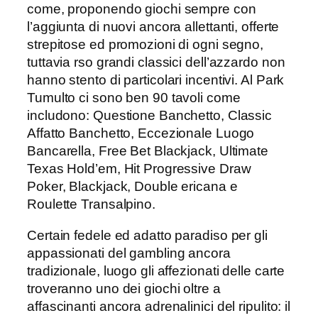
come, proponendo giochi sempre con
l’aggiunta di nuovi ancora allettanti, offerte
strepitose ed promozioni di ogni segno,
tuttavia rso grandi classici dell’azzardo non
hanno stento di particolari incentivi. Al Park
Tumulto ci sono ben 90 tavoli come
includono: Questione Banchetto, Classic
Affatto Banchetto, Eccezionale Luogo
Bancarella, Free Bet Blackjack, Ultimate
Texas Hold’em, Hit Progressive Draw
Poker, Blackjack, Double ericana e
Roulette Transalpino.
Certain fedele ed adatto paradiso per gli
appassionati del gambling ancora
tradizionale, luogo gli affezionati delle carte
troveranno uno dei giochi oltre a
affascinanti ancora adrenalinici del ripulito: il