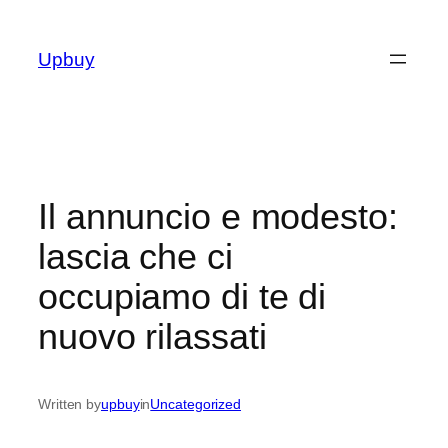
Skip
to
Upbuy
content
Il annuncio e modesto:
lascia che ci
occupiamo di te di
nuovo rilassati
Written by
upbuy
in
Uncategorized