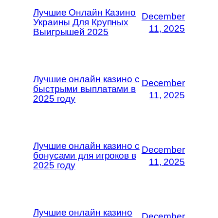
Лучшие Онлайн Казино
December
Украины Для Крупных
11, 2025
Выигрышей 2025
Лучшие онлайн казино с
December
быстрыми выплатами в
11, 2025
2025 году
Лучшие онлайн казино с
December
бонусами для игроков в
11, 2025
2025 году
Лучшие онлайн казино
December