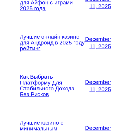
для Айфон с играми
11, 2025
2025 года
Лучшие онлайн казино
December
для Андроид в 2025 году
11, 2025
рейтинг
Как Выбрать
December
Платформу Для
Стабильного Дохода
11, 2025
Без Рисков
Лучшие казино с
December
минимальным