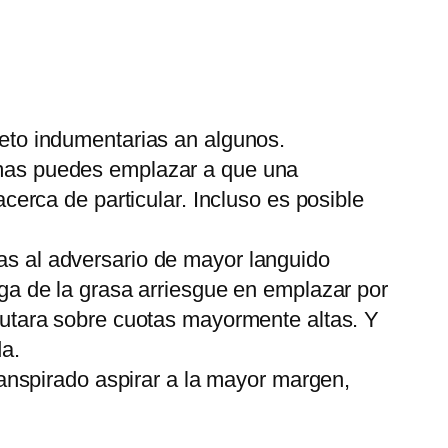
eto indumentarias an algunos.
emas puedes emplazar a que una
cerca de particular. Incluso es posible
s al adversario de mayor languido
ga de la grasa arriesgue en emplazar por
rutara sobre cuotas mayormente altas. Y
a.
ranspirado aspirar a la mayor margen,