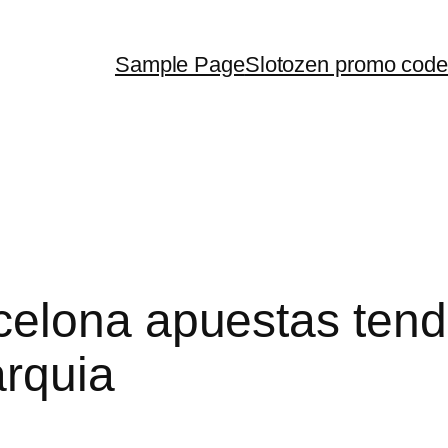
Sample Page
Slotozen promo codes
celona apuestas ten
arquia