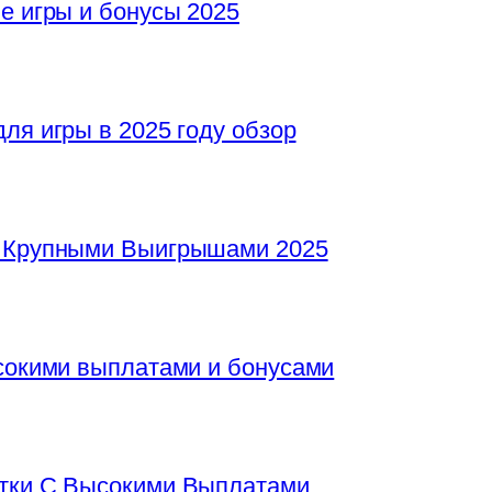
е игры и бонусы 2025
ля игры в 2025 году обзор
С Крупными Выигрышами 2025
сокими выплатами и бонусами
етки С Высокими Выплатами