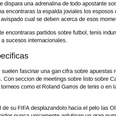
dispara una adrenalina de todo apostante son l
a encontraras la espalda joviales los esposo
e avispado cual se deben acerca de esos mome
e encontraras partidos sobre futbol, tenis indum
a sucesos internacionales.
ecificas
l suelen fascinar una gan cifra sobre apuestas 
s. Con seccion de meetings sobre listo sobre C
 torneos como el Roland Garros de tenis o en 
 de su FIFA desplazandolo hacia el pelo las O
enidos nunca unicamente aglutinan un gran num