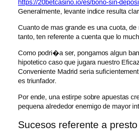
https://20betcasino.io/es/bono-sin-deposi
Generalmente, levante indice resulta cla
Cuanto de mas grande es una cuota, de ma
tanto, ten referente a cuenta que lo muc
Como podri�a ser, pongamos algun bande
hipotetico caso que jugara nuestro Eficaz
Conveniente Madrid seria suficientemente
es triunfador.
Por ende, una estirpe sobre apuestas cre
pequena alrededor enemigo de mayor in
Sucesos referente a presto