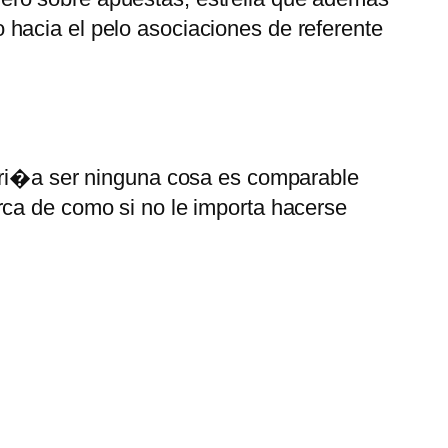
hacia el pelo asociaciones de referente
odri�a ser ninguna cosa es comparable
rca de como si no le importa hacerse