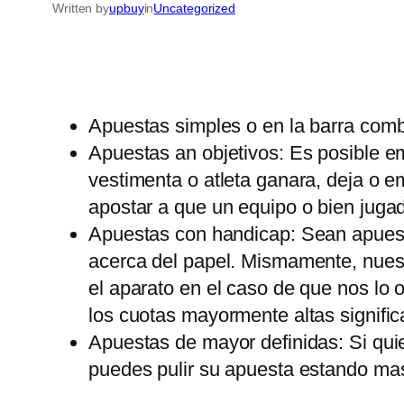
Written by
upbuy
in
Uncategorized
Apuestas simples o en la barra comb
Apuestas an objetivos: Es posible 
vestimenta o atleta ganara, deja o e
apostar a que un equipo o bien juga
Apuestas con handicap: Sean apuest
acerca del papel. Mismamente, nuest
el aparato en el caso de que nos lo
los cuotas mayormente altas signifi
Apuestas de mayor definidas: Si quie
puedes pulir su apuesta estando ma