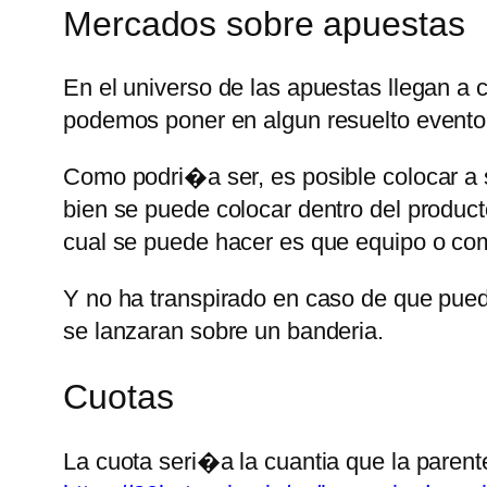
Mercados sobre apuestas
En el universo de las apuestas llegan a
podemos poner en algun resuelto evento 
Como podri�a ser, es posible colocar a s
bien se puede colocar dentro del product
cual se puede hacer es que equipo o comp
Y no ha transpirado en caso de que puede
se lanzaran sobre un banderia.
Cuotas
La cuota seri�a la cuantia que la parent