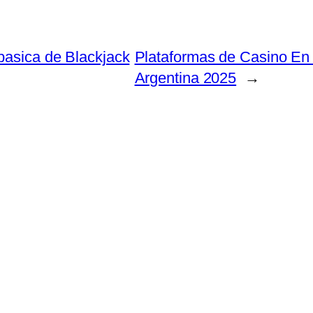
basica de Blackjack
Plataformas de Casino En 
Argentina 2025
→