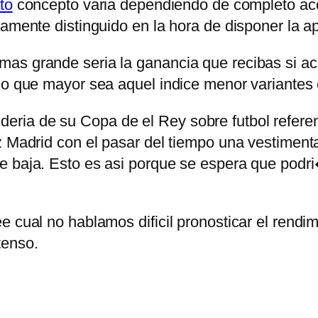
to
concepto varia dependiendo de completo aco
ramente distinguido en la hora de disponer la a
s grande seria la ganancia que recibas si acie
ho que mayor sea aquel indice menor variantes e
ria de su Copa de el Rey sobre futbol referen
 Madrid con el pasar del tiempo una vestimenta 
 baja. Esto es asi porque se espera que podri�
e cual no hablamos dificil pronosticar el rend
tenso.