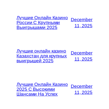
Лучшие Онлайн Казино
December
России С Крупными
11, 2025
Выигрышами 2025
Лучшие онлайн казино
December
Казахстан для крупных
11, 2025
выигрышей 2025
Лучшие Онлайн Казино
December
2025 С Высокими
11, 2025
Шансами На Успех