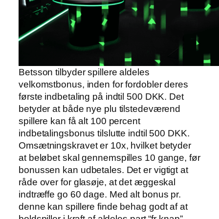
Betsson tilbyder spillere aldeles
velkomstbonus, inden for fordobler deres
første indbetaling på indtil 500 DKK. Det
betyder at både nye plu tilstedeværend
spillere kan få alt 100 percent
indbetalingsbonus tilslutte indtil 500 DKK.
Omsætningskravet er 10x, hvilket betyder
at beløbet skal gennemspilles 10 gange, før
bonussen kan udbetales. Det er vigtigt at
råde over for glasøje, at det æggeskal
indtræffe go 60 dage. Med alt bonus pr.
denne kan spillere finde behag godt af at
boldspiller i kraft af aldeles part “fr knap”,