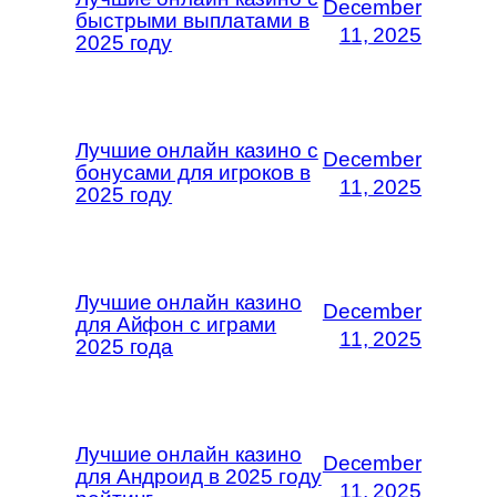
December
быстрыми выплатами в
11, 2025
2025 году
Лучшие онлайн казино с
December
бонусами для игроков в
11, 2025
2025 году
Лучшие онлайн казино
December
для Айфон с играми
11, 2025
2025 года
Лучшие онлайн казино
December
для Андроид в 2025 году
11, 2025