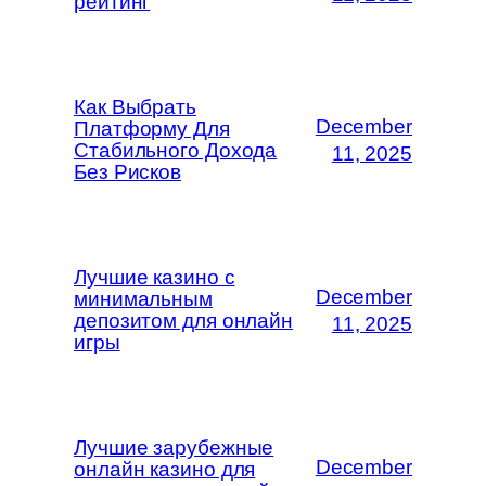
рейтинг
Как Выбрать
December
Платформу Для
Стабильного Дохода
11, 2025
Без Рисков
Лучшие казино с
December
минимальным
депозитом для онлайн
11, 2025
игры
Лучшие зарубежные
December
онлайн казино для