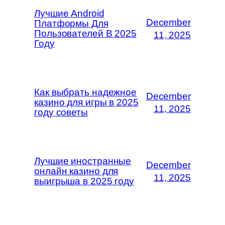
Лучшие Android
December
Платформы Для
Пользователей В 2025
11, 2025
Году
Как выбрать надежное
December
казино для игры в 2025
11, 2025
году советы
Лучшие иностранные
December
онлайн казино для
11, 2025
выигрыша в 2025 году