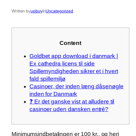
Written by
upbuy
in
Uncategorized
Content
Goldbet app download i danmark |
Ex cathedra licens til side
Spillemyndigheden sikrer et i hvert
fald spillemiljø
Casinoer, der inden læng dåsenøgle
inden for Danmark
❓ Er det ganske vist at alludere til
casinoer uden dansken entré?
Minimumsindbetalingen er 100 kr., og heri