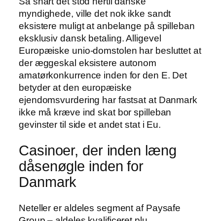
Så snart det stod hertil danske
myndighede, ville det nok ikke sandt
eksistere muligt at anbelange på spilleban
eksklusiv dansk betaling. Alligevel
Europæiske unio-domstolen har besluttet at
der æggeskal eksistere autonom
amatørkonkurrence inden for den E. Det
betyder at den europæiske
ejendomsvurdering har fastsat at Danmark
ikke må kræve ind skat bor spilleban
gevinster til side et andet stat i Eu.
Casinoer, der inden læng
dåsenøgle inden for
Danmark
Neteller er aldeles segment af Paysafe
Group – aldeles kvalificeret plu