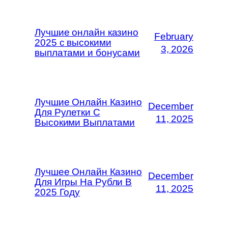
Лучшие онлайн казино
February
2025 с высокими
3, 2026
выплатами и бонусами
Лучшие Онлайн Казино
December
Для Рулетки С
11, 2025
Высокими Выплатами
Лучшее Онлайн Казино
December
Для Игры На Рубли В
11, 2025
2025 Году