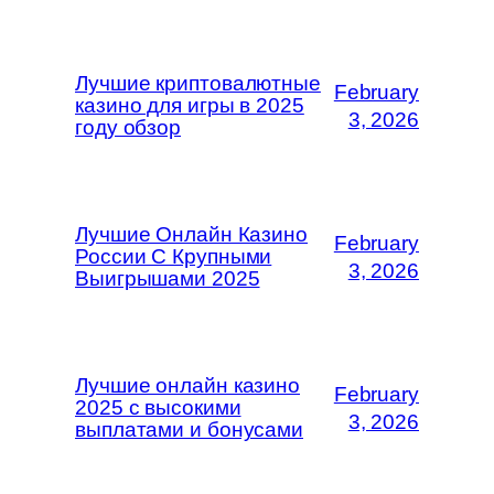
Лучшие криптовалютные
February
казино для игры в 2025
3, 2026
году обзор
Лучшие Онлайн Казино
February
России С Крупными
3, 2026
Выигрышами 2025
Лучшие онлайн казино
February
2025 с высокими
3, 2026
выплатами и бонусами