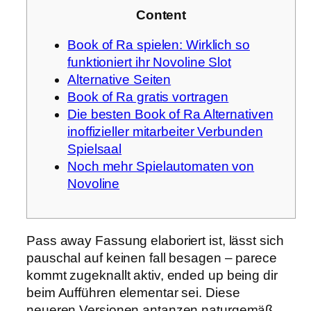
Content
Book of Ra spielen: Wirklich so
funktioniert ihr Novoline Slot
Alternative Seiten
Book of Ra gratis vortragen
Die besten Book of Ra Alternativen
inoffizieller mitarbeiter Verbunden
Spielsaal
Noch mehr Spielautomaten von
Novoline
Pass away Fassung elaboriert ist, lässt sich
pauschal auf keinen fall besagen – parece
kommt zugeknallt aktiv, ended up being dir
beim Aufführen elementar sei. Diese
neueren Versionen antanzen naturgemäß