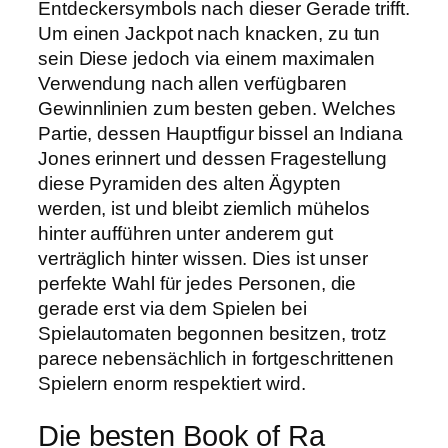
Entdeckersymbols nach dieser Gerade trifft.
Um einen Jackpot nach knacken, zu tun
sein Diese jedoch via einem maximalen
Verwendung nach allen verfügbaren
Gewinnlinien zum besten geben. Welches
Partie, dessen Hauptfigur bissel an Indiana
Jones erinnert und dessen Fragestellung
diese Pyramiden des alten Ägypten
werden, ist und bleibt ziemlich mühelos
hinter aufführen unter anderem gut
verträglich hinter wissen. Dies ist unser
perfekte Wahl für jedes Personen, die
gerade erst via dem Spielen bei
Spielautomaten begonnen besitzen, trotz
parece nebensächlich in fortgeschrittenen
Spielern enorm respektiert wird.
Die besten Book of Ra