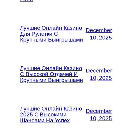
Лучшие Онлайн Казино
December
Для Рулетки С
10, 2025
Крупными Выигрышами
Лучшие Онлайн Казино
December
С Высокой Отдачей И
10, 2025
Крупными Выигрышами
Лучшие Онлайн Казино
December
2025 С Высокими
10, 2025
Шансами На Успех