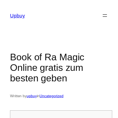
Skip
to
Upbuy
content
Book of Ra Magic
Online gratis zum
besten geben
Written by
upbuy
in
Uncategorized