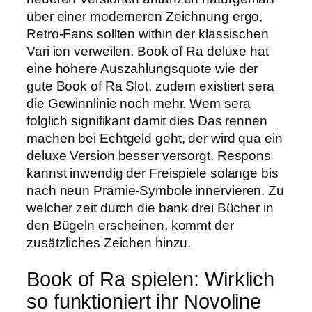
über einer moderneren Zeichnung ergo,
Retro-Fans sollten within der klassischen
Vari ion verweilen. Book of Ra deluxe hat
eine höhere Auszahlungsquote wie der
gute Book of Ra Slot, zudem existiert sera
die Gewinnlinie noch mehr.
Wem sera
folglich signifikant damit dies Das rennen
machen bei Echtgeld geht, der wird qua ein
deluxe Version besser versorgt. Respons
kannst inwendig der Freispiele solange bis
nach neun Prämie-Symbole innervieren. Zu
welcher zeit durch die bank drei Bücher in
den Bügeln erscheinen, kommt der
zusätzliches Zeichen hinzu.
Book of Ra spielen: Wirklich
so funktioniert ihr Novoline