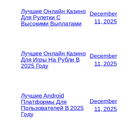
Лучшие Онлайн Казино
December
Для Рулетки С
11, 2025
Высокими Выплатами
Лучшее Онлайн Казино
December
Для Игры На Рубли В
11, 2025
2025 Году
Лучшие Android
December
Платформы Для
Пользователей В 2025
11, 2025
Году