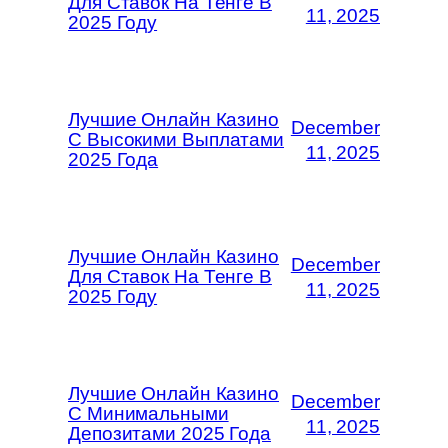
Для Ставок На Тенге В
11, 2025
2025 Году
Лучшие Онлайн Казино
December
С Высокими Выплатами
11, 2025
2025 Года
Лучшие Онлайн Казино
December
Для Ставок На Тенге В
11, 2025
2025 Году
Лучшие Онлайн Казино
December
С Минимальными
11, 2025
Депозитами 2025 Года