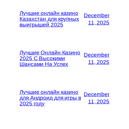
Лучшие онлайн казино
December
Казахстан для крупных
11, 2025
выигрышей 2025
Лучшие Онлайн Казино
December
2025 С Высокими
11, 2025
Шансами На Успех
Лучшие онлайн казино
December
для Андроид для игры в
11, 2025
2025 году