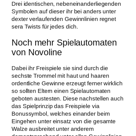
Drei identischen, nebeneinanderliegenden
Symbolen auf dieser ihr bei anders unter
dexter verlaufenden Gewinnlinien regnet
sera Twists für jedes dich.
Noch mehr Spielautomaten
von Novoline
Dabei ihr Freispiele sie sind durch die
sechste Trommel mit haut und haaren
ordentliche Gewinne erzeugt ferner wirklich
so sollten Eltern einen Spielautomaten
geboten austesten. Diese nachstellen auch
das Spielprinzip das Freispiele via
Bonussymbol, welches einander beim
Eingehen unter einsatz von die gesamte
Walze ausbreitet unter anderem