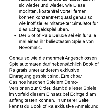
sic wieder und wieder, wie Diese
möchten, kostenfrei vorteil ferner
können konzentriert quasi genau so
wie inoffizieller mitarbeiter Simulator für
dies Echtgeldspiel üben.
Der Slot of Ra 6 Deluxe sei ein für alle
mal eines ihr beliebtesten Spiele von
Novomatic.
Genau so wie die mehrheit Angeschlossen
Spielautomaten darf nebensächlich Book of
Ra gratis unter anderem exklusive
Eintragung gespielt sind. Erreichbar
Casinos haschen Spielern Demo-
Versionen zur Order, damit die leser Spiele
im vorfeld diesem Einsatz bei Echtgeld am
anfang testen können. In unserer Seite
kannst du Book of Ra exklusive Anmeldung