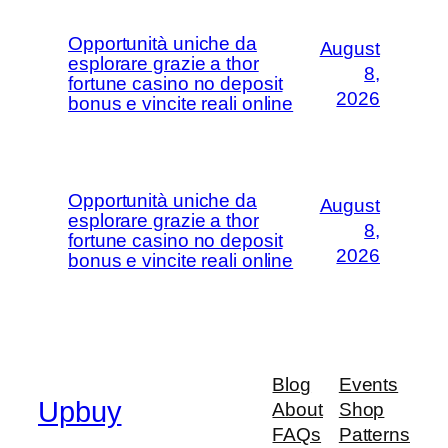
Opportunità uniche da
August
esplorare grazie a thor
8,
fortune casino no deposit
2026
bonus e vincite reali online
Opportunità uniche da
August
esplorare grazie a thor
8,
fortune casino no deposit
2026
bonus e vincite reali online
Blog
Events
Upbuy
About
Shop
FAQs
Patterns