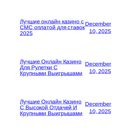
Лучшие онлайн казино с
December
СМС оплатой для ставок
10, 2025
2025
Лучшие Онлайн Казино
December
Для Рулетки С
10, 2025
Крупными Выигрышами
Лучшие Онлайн Казино
December
С Высокой Отдачей И
10, 2025
Крупными Выигрышами