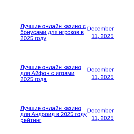
Лучшие онлайн казино с
December
бонусами для игроков в
11, 2025
2025 году
Лучшие онлайн казино
December
для Айфон с играми
11, 2025
2025 года
Лучшие онлайн казино
December
для Андроид в 2025 году
11, 2025
рейтинг