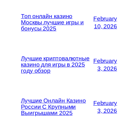
Топ онлайн казино
February
Москвы лучшие игры и
10, 2026
бонусы 2025
Лучшие криптовалютные
February
казино для игры в 2025
3, 2026
году обзор
Лучшие Онлайн Казино
February
России С Крупными
3, 2026
Выигрышами 2025