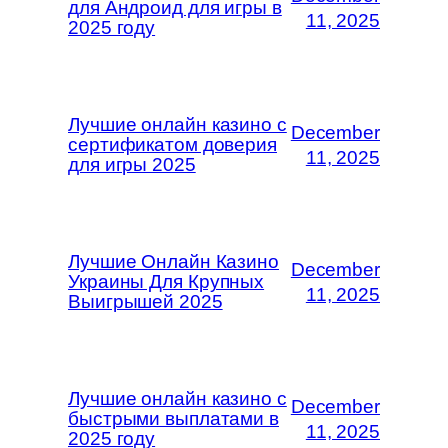
для Андроид для игры в
11, 2025
2025 году
Лучшие онлайн казино с
December
сертификатом доверия
11, 2025
для игры 2025
Лучшие Онлайн Казино
December
Украины Для Крупных
11, 2025
Выигрышей 2025
Лучшие онлайн казино с
December
быстрыми выплатами в
11, 2025
2025 году