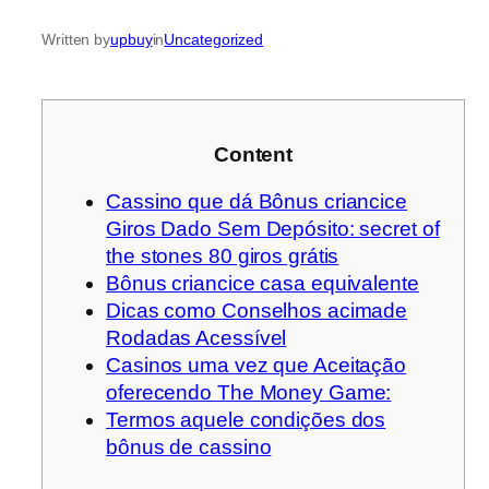
Written by
upbuy
in
Uncategorized
Content
Cassino que dá Bônus criancice
Giros Dado Sem Depósito: secret of
the stones 80 giros grátis
Bônus criancice casa equivalente
Dicas como Conselhos acimade
Rodadas Acessível
Casinos uma vez que Aceitação
oferecendo The Money Game:
Termos aquele condições dos
bônus de cassino