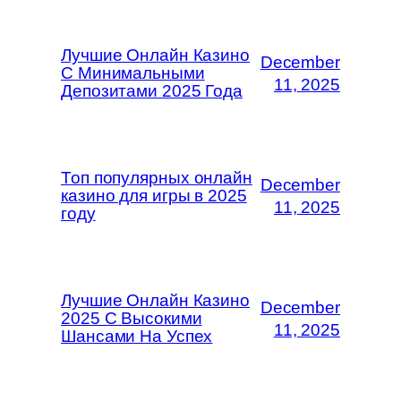
Лучшие Онлайн Казино
December
С Минимальными
11, 2025
Депозитами 2025 Года
Топ популярных онлайн
December
казино для игры в 2025
11, 2025
году
Лучшие Онлайн Казино
December
2025 С Высокими
11, 2025
Шансами На Успех