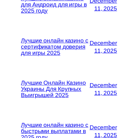
December
для Андроид для игры в
11, 2025
2025 году
Лучшие онлайн казино с
December
сертификатом доверия
11, 2025
для игры 2025
Лучшие Онлайн Казино
December
Украины Для Крупных
11, 2025
Выигрышей 2025
Лучшие онлайн казино с
December
быстрыми выплатами в
11, 2025
2025 году