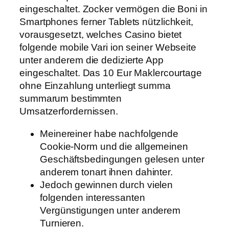
eingeschaltet. Zocker vermögen die Boni in
Smartphones ferner Tablets nützlichkeit,
vorausgesetzt, welches Casino bietet
folgende mobile Vari ion seiner Webseite
unter anderem die dedizierte App
eingeschaltet. Das 10 Eur Maklercourtage
ohne Einzahlung unterliegt summa
summarum bestimmten
Umsatzerfordernissen.
Meinereiner habe nachfolgende
Cookie-Norm und die allgemeinen
Geschäftsbedingungen gelesen unter
anderem tonart ihnen dahinter.
Jedoch gewinnen durch vielen
folgenden interessanten
Vergünstigungen unter anderem
Turnieren.