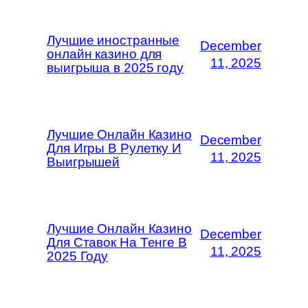
Лучшие иностранные
December
онлайн казино для
11, 2025
выигрыша в 2025 году
Лучшие Онлайн Казино
December
Для Игры В Рулетку И
11, 2025
Выигрышей
Лучшие Онлайн Казино
December
Для Ставок На Тенге В
11, 2025
2025 Году