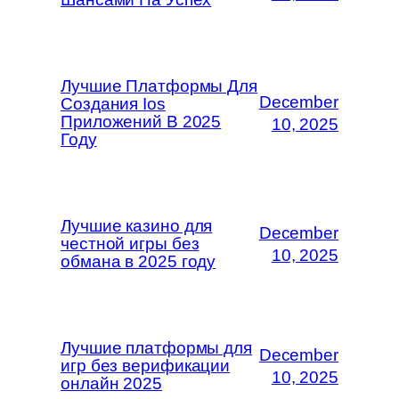
Лучшие Платформы Для
December
Создания Ios
Приложений В 2025
10, 2025
Году
Лучшие казино для
December
честной игры без
10, 2025
обмана в 2025 году
Лучшие платформы для
December
игр без верификации
10, 2025
онлайн 2025