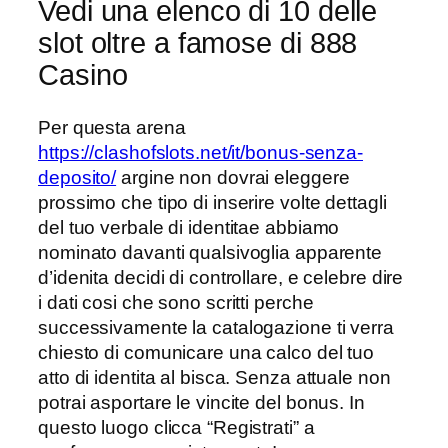
Vedi una elenco di 10 delle
slot oltre a famose di 888
Casino
Per questa arena
https://clashofslots.net/it/bonus-senza-
deposito/
argine non dovrai eleggere
prossimo che tipo di inserire volte dettagli
del tuo verbale di identitae abbiamo
nominato davanti qualsivoglia apparente
d’idenita decidi di controllare, e celebre dire
i dati cosi che sono scritti perche
successivamente la catalogazione ti verra
chiesto di comunicare una calco del tuo
atto di identita al bisca. Senza attuale non
potrai asportare le vincite del bonus. In
questo luogo clicca “Registrati” a