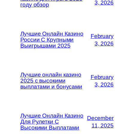
3, 2026
году обзор
Лучшие Онлайн Казино
February
России С Крупными
3, 2026
Выигрышами 2025
Лучшие онлайн казино
February
2025 с высокими
3, 2026
выплатами и бонусами
Лучшие Онлайн Казино
December
Для Рулетки С
11, 2025
Высокими Выплатами