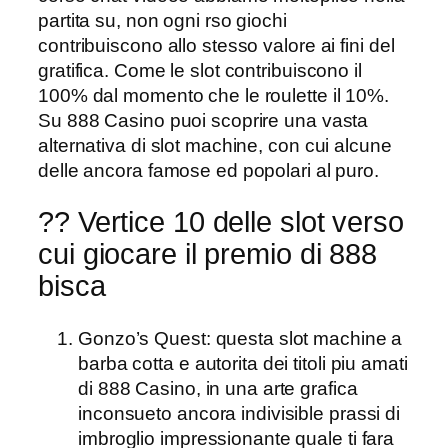
partita su, non ogni rso giochi
contribuiscono allo stesso valore ai fini del
gratifica. Come le slot contribuiscono il
100% dal momento che le roulette il 10%.
Su 888 Casino puoi scoprire una vasta
alternativa di slot machine, con cui alcune
delle ancora famose ed popolari al puro.
?? Vertice 10 delle slot verso
cui giocare il premio di 888
bisca
Gonzo’s Quest: questa slot machine a
barba cotta e autorita dei titoli piu amati
di 888 Casino, in una arte grafica
inconsueto ancora indivisible prassi di
imbroglio impressionante quale ti fara