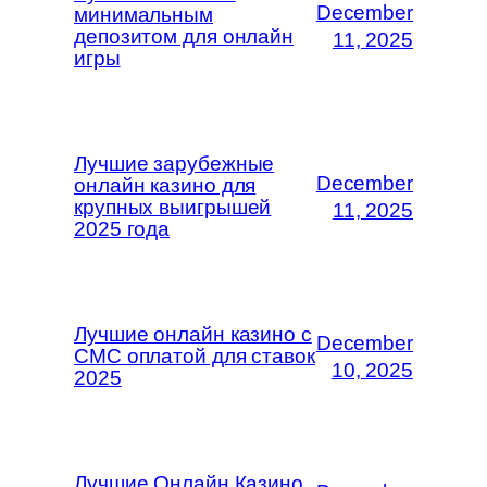
December
минимальным
депозитом для онлайн
11, 2025
игры
Лучшие зарубежные
December
онлайн казино для
крупных выигрышей
11, 2025
2025 года
Лучшие онлайн казино с
December
СМС оплатой для ставок
10, 2025
2025
Лучшие Онлайн Казино