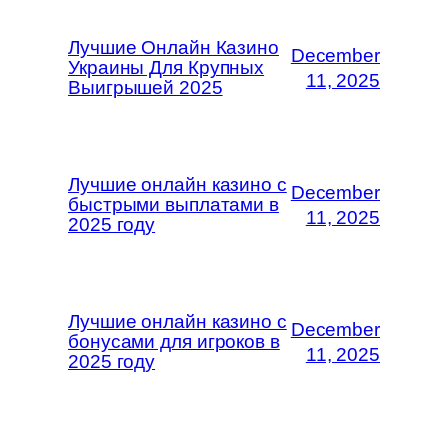
Лучшие Онлайн Казино
December
Украины Для Крупных
11, 2025
Выигрышей 2025
Лучшие онлайн казино с
December
быстрыми выплатами в
11, 2025
2025 году
Лучшие онлайн казино с
December
бонусами для игроков в
11, 2025
2025 году