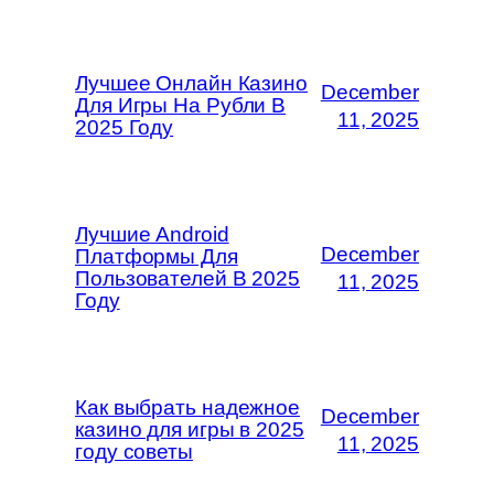
Лучшее Онлайн Казино
December
Для Игры На Рубли В
11, 2025
2025 Году
Лучшие Android
December
Платформы Для
Пользователей В 2025
11, 2025
Году
Как выбрать надежное
December
казино для игры в 2025
11, 2025
году советы