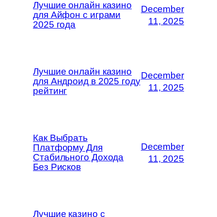
Лучшие онлайн казино
December
для Айфон с играми
11, 2025
2025 года
Лучшие онлайн казино
December
для Андроид в 2025 году
11, 2025
рейтинг
Как Выбрать
December
Платформу Для
Стабильного Дохода
11, 2025
Без Рисков
Лучшие казино с