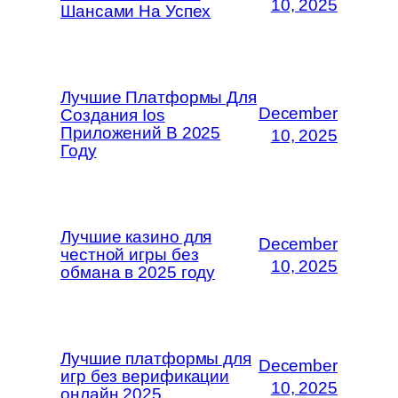
10, 2025
Шансами На Успех
Лучшие Платформы Для
December
Создания Ios
Приложений В 2025
10, 2025
Году
Лучшие казино для
December
честной игры без
10, 2025
обмана в 2025 году
Лучшие платформы для
December
игр без верификации
10, 2025
онлайн 2025