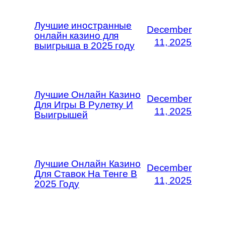
Лучшие иностранные
December
онлайн казино для
11, 2025
выигрыша в 2025 году
Лучшие Онлайн Казино
December
Для Игры В Рулетку И
11, 2025
Выигрышей
Лучшие Онлайн Казино
December
Для Ставок На Тенге В
11, 2025
2025 Году