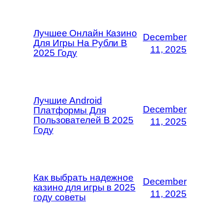
Лучшее Онлайн Казино
December
Для Игры На Рубли В
11, 2025
2025 Году
Лучшие Android
December
Платформы Для
Пользователей В 2025
11, 2025
Году
Как выбрать надежное
December
казино для игры в 2025
11, 2025
году советы