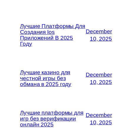
Лучшие Платформы Для
December
Создания Ios
Приложений В 2025
10, 2025
Году
Лучшие казино для
December
честной игры без
10, 2025
обмана в 2025 году
Лучшие платформы для
December
игр без верификации
10, 2025
онлайн 2025