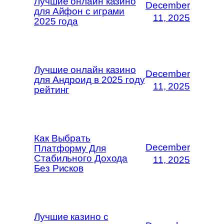
Лучшие онлайн казино
December
для Айфон с играми
11, 2025
2025 года
Лучшие онлайн казино
December
для Андроид в 2025 году
11, 2025
рейтинг
Как Выбрать
December
Платформу Для
Стабильного Дохода
11, 2025
Без Рисков
Лучшие казино с