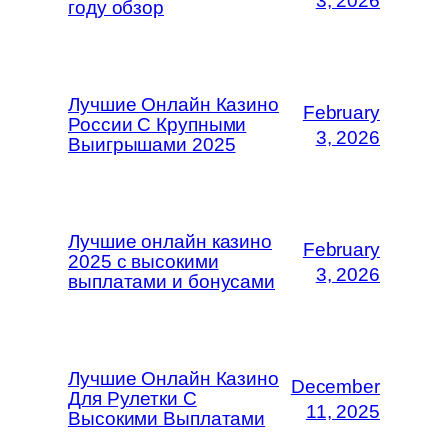
3, 2026
году обзор
Лучшие Онлайн Казино
February
России С Крупными
3, 2026
Выигрышами 2025
Лучшие онлайн казино
February
2025 с высокими
3, 2026
выплатами и бонусами
Лучшие Онлайн Казино
December
Для Рулетки С
11, 2025
Высокими Выплатами