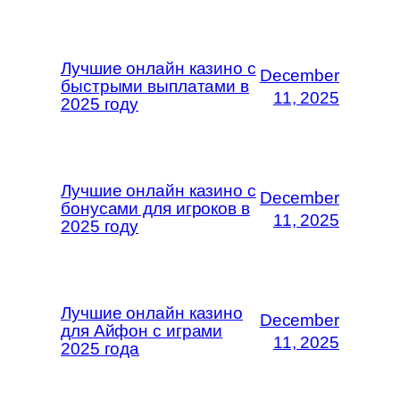
Лучшие онлайн казино с
December
быстрыми выплатами в
11, 2025
2025 году
Лучшие онлайн казино с
December
бонусами для игроков в
11, 2025
2025 году
Лучшие онлайн казино
December
для Айфон с играми
11, 2025
2025 года