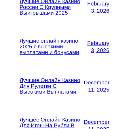
Лучшие Онлайн Казино
February
России С Крупными
3, 2026
Выигрышами 2025
Лучшие онлайн казино
February
2025 с высокими
3, 2026
выплатами и бонусами
Лучшие Онлайн Казино
December
Для Рулетки С
11, 2025
Высокими Выплатами
Лучшее Онлайн Казино
December
Для Игры На Рубли В