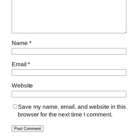
Name
*
Email
*
Website
Save my name, email, and website in this
browser for the next time I comment.