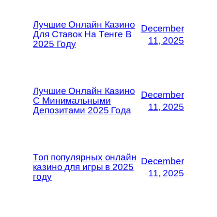
Лучшие Онлайн Казино
December
Для Ставок На Тенге В
11, 2025
2025 Году
Лучшие Онлайн Казино
December
С Минимальными
11, 2025
Депозитами 2025 Года
Топ популярных онлайн
December
казино для игры в 2025
11, 2025
году