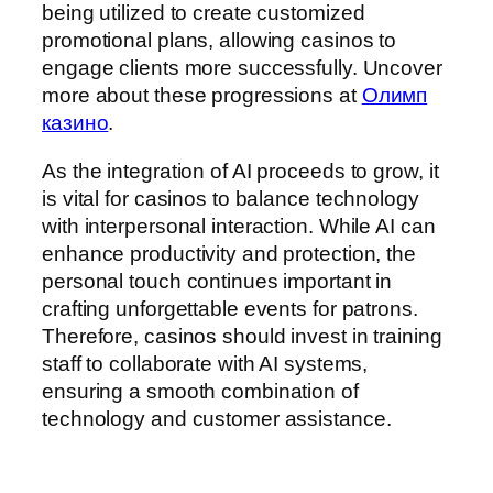
being utilized to create customized
promotional plans, allowing casinos to
engage clients more successfully. Uncover
more about these progressions at
Олимп
казино
.
As the integration of AI proceeds to grow, it
is vital for casinos to balance technology
with interpersonal interaction. While AI can
enhance productivity and protection, the
personal touch continues important in
crafting unforgettable events for patrons.
Therefore, casinos should invest in training
staff to collaborate with AI systems,
ensuring a smooth combination of
technology and customer assistance.