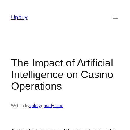
Skip
to
Upbuy
content
The Impact of Artificial
Intelligence on Casino
Operations
Written by
upbuy
in
ready_text