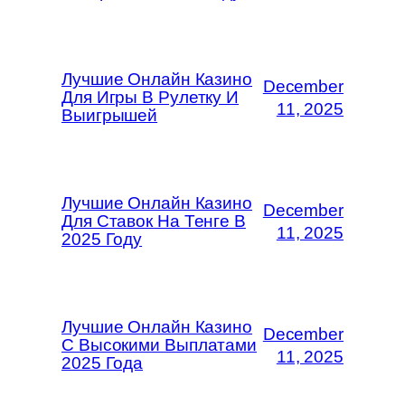
Лучшие Онлайн Казино
December
Для Игры В Рулетку И
11, 2025
Выигрышей
Лучшие Онлайн Казино
December
Для Ставок На Тенге В
11, 2025
2025 Году
Лучшие Онлайн Казино
December
С Высокими Выплатами
11, 2025
2025 Года