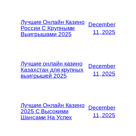
Лучшие Онлайн Казино
December
России С Крупными
11, 2025
Выигрышами 2025
Лучшие онлайн казино
December
Казахстан для крупных
11, 2025
выигрышей 2025
Лучшие Онлайн Казино
December
2025 С Высокими
11, 2025
Шансами На Успех