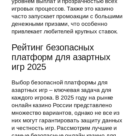
уровнем выплат и прозрачностью всех
игровых процессов. Также это казино
часто запускает промоакции с большими
денежными призами, что особенно
привлекает любителей крупных ставок.
Рейтинг безопасных
платформ для азартных
игр 2025
Выбор безопасной платформы для
азартных игр – ключевая задача для
каждого игрока. В 2025 году на рынке
онлайн казино России представлено
множество вариантов, однако не все из
них могут гарантировать защиту данных
и честность игр. Рассмотрим лучшие и
самые безопасные онлайн казино для