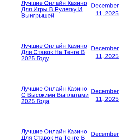
Лучшие Онлайн Казино
December
Для Игры В Рулетку И
11, 2025
Выигрышей
Лучшие Онлайн Казино
December
Для Ставок На Тенге В
11, 2025
2025 Году
Лучшие Онлайн Казино
December
С Высокими Выплатами
11, 2025
2025 Года
Лучшие Онлайн Казино
December
Для Ставок На Тенге В