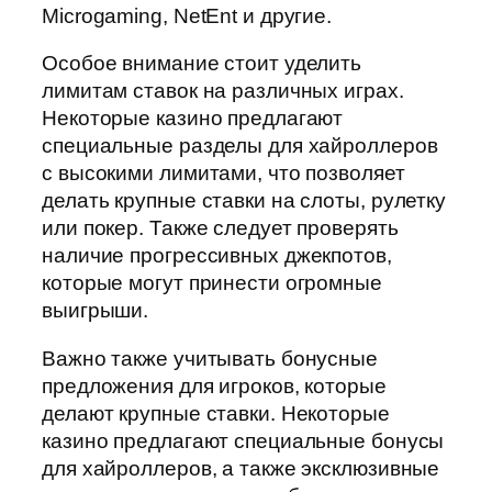
Microgaming, NetEnt и другие.
Особое внимание стоит уделить
лимитам ставок на различных играх.
Некоторые казино предлагают
специальные разделы для хайроллеров
с высокими лимитами, что позволяет
делать крупные ставки на слоты, рулетку
или покер. Также следует проверять
наличие прогрессивных джекпотов,
которые могут принести огромные
выигрыши.
Важно также учитывать бонусные
предложения для игроков, которые
делают крупные ставки. Некоторые
казино предлагают специальные бонусы
для хайроллеров, а также эксклюзивные