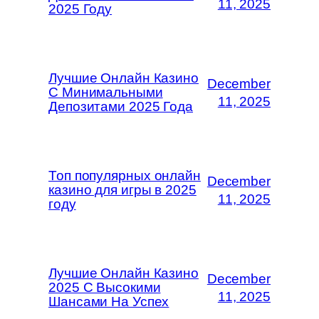
11, 2025
2025 Году
Лучшие Онлайн Казино
December
С Минимальными
11, 2025
Депозитами 2025 Года
Топ популярных онлайн
December
казино для игры в 2025
11, 2025
году
Лучшие Онлайн Казино
December
2025 С Высокими
11, 2025
Шансами На Успех