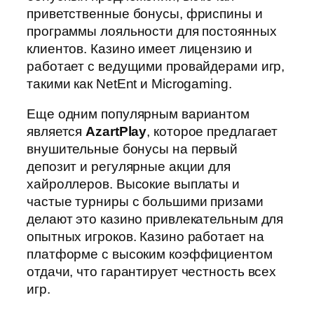
приветственные бонусы, фриспины и
программы лояльности для постоянных
клиентов. Казино имеет лицензию и
работает с ведущими провайдерами игр,
такими как NetEnt и Microgaming.
Еще одним популярным вариантом
является
AzartPlay
, которое предлагает
внушительные бонусы на первый
депозит и регулярные акции для
хайроллеров. Высокие выплаты и
частые турниры с большими призами
делают это казино привлекательным для
опытных игроков. Казино работает на
платформе с высоким коэффициентом
отдачи, что гарантирует честность всех
игр.