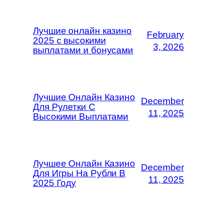
Лучшие онлайн казино
February
2025 с высокими
3, 2026
выплатами и бонусами
Лучшие Онлайн Казино
December
Для Рулетки С
11, 2025
Высокими Выплатами
Лучшее Онлайн Казино
December
Для Игры На Рубли В
11, 2025
2025 Году