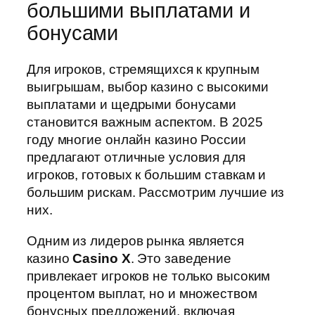
большими выплатами и
бонусами
Для игроков, стремящихся к крупным
выигрышам, выбор казино с высокими
выплатами и щедрыми бонусами
становится важным аспектом. В 2025
году многие онлайн казино России
предлагают отличные условия для
игроков, готовых к большим ставкам и
большим рискам. Рассмотрим лучшие из
них.
Одним из лидеров рынка является
казино
Casino X
. Это заведение
привлекает игроков не только высоким
процентом выплат, но и множеством
бонусных предложений, включая