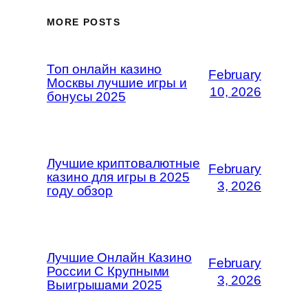
MORE POSTS
Топ онлайн казино
February
Москвы лучшие игры и
10, 2026
бонусы 2025
Лучшие криптовалютные
February
казино для игры в 2025
3, 2026
году обзор
Лучшие Онлайн Казино
February
России С Крупными
3, 2026
Выигрышами 2025