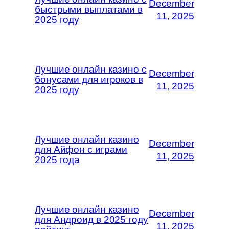
December
быстрыми выплатами в
11, 2025
2025 году
Лучшие онлайн казино с
December
бонусами для игроков в
11, 2025
2025 году
Лучшие онлайн казино
December
для Айфон с играми
11, 2025
2025 года
Лучшие онлайн казино
December
для Андроид в 2025 году
11, 2025