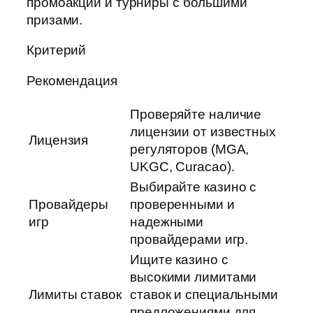
промоакции и турниры с большими
призами.
Критерий
Рекомендация
Проверяйте наличие
лицензии от известных
Лицензия
регуляторов (MGA,
UKGC, Curacao).
Выбирайте казино с
Провайдеры
проверенными и
игр
надежными
провайдерами игр.
Ищите казино с
высокими лимитами
Лимиты ставок
ставок и специальными
предложениями для