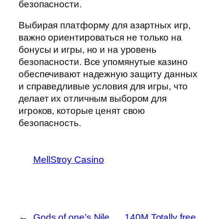
безопасности.
Выбирая платформу для азартных игр,
важно ориентироваться не только на
бонусы и игры, но и на уровень
безопасности. Все упомянутые казино
обеспечивают надежную защиту данных
и справедливые условия для игры, что
делает их отличным выбором для
игроков, которые ценят свою
безопасность.
MellStroy Casino
←
Gods of one’s Nile
140M Totally free