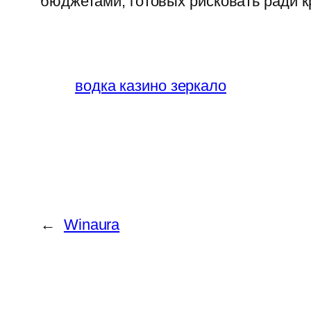
бюджетами, готовых рисковать ради к
водка казино зеркало
←
Winaura