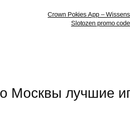
Crown Pokies App – Wissensw
Slotozen promo codes
но Москвы лучшие и