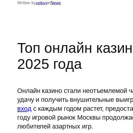
Written by
upbuy
in
News
Топ онлайн кази
2025 года
Онлайн казино стали неотъемлемой ч
удачу и получить внушительные выигры
вход
с каждым годом растет, предост
году игровой рынок Москвы продолжа
любителей азартных игр.