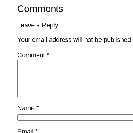
Comments
Leave a Reply
Your email address will not be published.
Comment
*
Name
*
Email
*