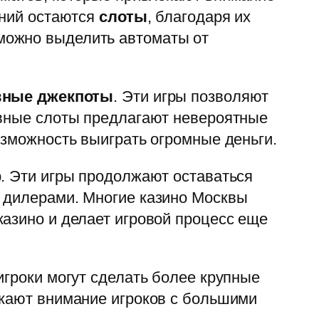
ений остаются
слоты
, благодаря их
можно выделить автоматы от
вные джекпоты
. Эти игры позволяют
ивные слоты предлагают невероятные
озможность выиграть огромные деньги.
ер. Эти игры продолжают оставаться
и дилерами. Многие казино Москвы
казино и делает игровой процесс еще
 игроки могут сделать более крупные
екают внимание игроков с большими