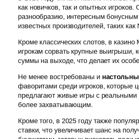
как новичков, так и опытных игроков
разнообразию, интересным бонусным 
известных производителей, таких как N
Кроме классических слотов, в казин
игрокам сорвать крупные выигрыши, к
суммы на выходе, что делает их особ
Не менее востребованы и
настольны
фаворитами среди игроков, которые 
предлагают живые игры с реальными к
более захватывающим.
Кроме того, в 2025 году также популя
ставки, что увеличивает шанс на пол