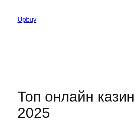
Skip
to
Upbuy
content
Топ онлайн кази
2025